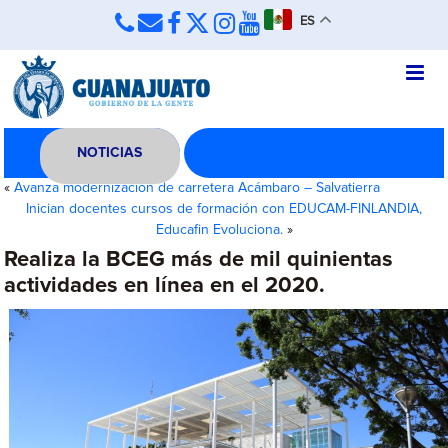
ES
NOTICIAS
«
Avanza modernización de carretera Acámbaro – Salvatierra
Inician docentes cursos de formación con EDUCAM-FINLANDIA,
Educafin Evoluciona.
»
Realiza la BCEG más de mil quinientas
actividades en línea en el 2020.