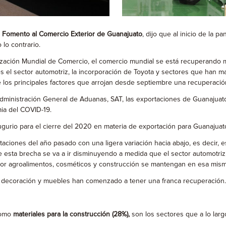
de Fomento al Comercio Exterior de Guanajuato
, dijo que al inicio de la
lo contrario.
 Mundial de Comercio, el comercio mundial se está recuperando más 
 el sector automotriz, la incorporación de Toyota y sectores que han 
e los principales factores que arrojan desde septiembre una recuperació
istración General de Aduanas, SAT, las exportaciones de Guanajua
mia del COVID-19.
o para el cierre del 2020 en materia de exportación para Guanajua
ones del año pasado con una ligera variación hacia abajo, es decir, 
sta brecha se va a ir disminuyendo a medida que el sector automotriz,
or agroalimentos, cosméticos y construcción se mantengan en esa misma
coración y muebles han comenzado a tener una franca recuperación.
como
materiales para la construcción (28%),
son los sectores que a lo lar