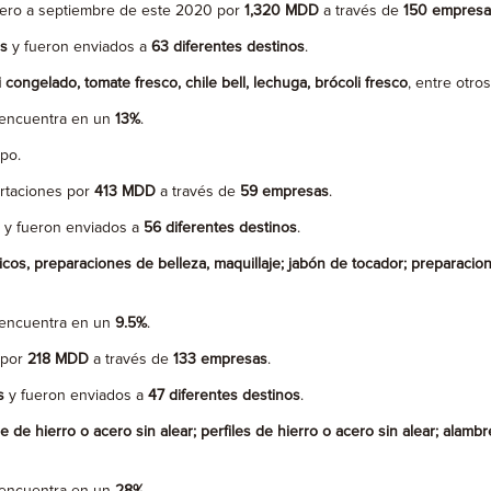
nero a septiembre de este 2020 por
1,320 MDD
a través de
150 empresa
os
y fueron enviados a
63 diferentes destinos
.
i congelado, tomate fresco, chile bell, lechuga, brócoli fresco
, entre otros
 encuentra en un
13%
.
po.
ortaciones por
413 MDD
a través de
59 empresas
.
y fueron enviados a
56 diferentes destinos
.
ricos, preparaciones de belleza, maquillaje; jabón de tocador; preparaci
 encuentra en un
9.5%
.
 por
218 MDD
a través de
133 empresas
.
s
y fueron enviados a
47 diferentes destinos
.
e de hierro o acero sin alear; perfiles
de hierro o acero sin alear; alambr