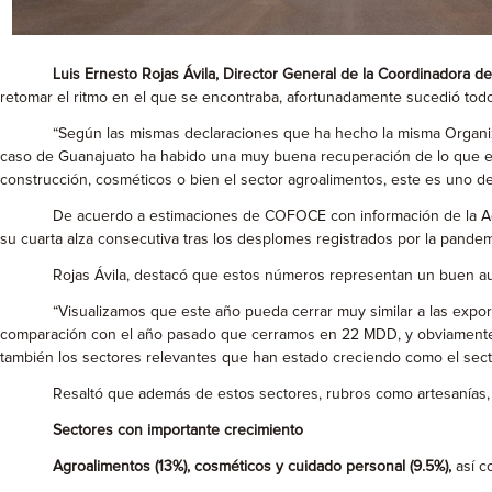
Luis Ernesto Rojas Ávila, Director General de la Coordinadora 
retomar el ritmo en el que se encontraba, afortunadamente sucedió todo 
“Según las mismas declaraciones que ha hecho la misma Organización
caso de Guanajuato ha habido una muy buena recuperación de lo que es
construcción, cosméticos o bien el sector agroalimentos, este es uno d
De acuerdo a estimaciones de COFOCE con información de la Admin
su cuarta alza consecutiva tras los desplomes registrados por la pande
Rojas Ávila, destacó que estos números representan un buen auguri
“Visualizamos que este año pueda cerrar muy similar a las exportaci
comparación con el año pasado que cerramos en 22 MDD, y obviamente e
también los sectores relevantes que han estado creciendo como el sect
Resaltó que además de estos sectores, rubros como artesanías, de
Sectores con importante crecimiento
Agroalimentos (13%), cosm
éticos y cuidado personal (9.5%),
así 