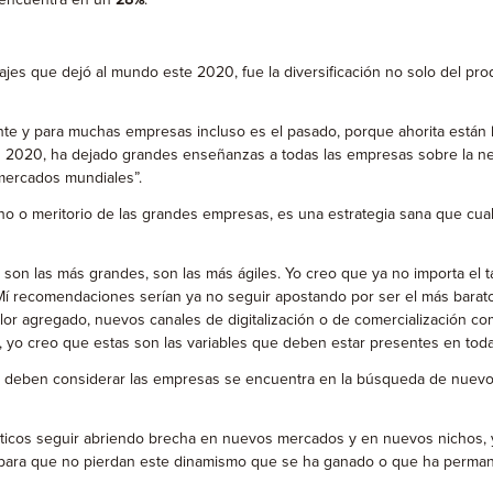
 encuentra en un
28%
.
ue dejó al mundo este 2020, fue la diversificación no solo del produ
e y para muchas empresas incluso es el pasado, porque ahorita están 
udas 2020, ha dejado grandes enseñanzas a todas las empresas sobre la 
s mercados mundiales”.
o meritorio de las grandes empresas, es una estrategia sana que cua
as más grandes, son las más ágiles. Yo creo que ya no importa el ta
Mí recomendaciones serían ya no seguir apostando por ser el más barato
lor agregado, nuevos canales de digitalización o de comercialización c
ital, yo creo que estas son las variables que deben estar presentes en to
eben considerar las empresas se encuentra en la búsqueda de nuevos 
eguir abriendo brecha en nuevos mercados y en nuevos nichos, y segui
 para que no pierdan este dinamismo que se ha ganado o que ha permanec