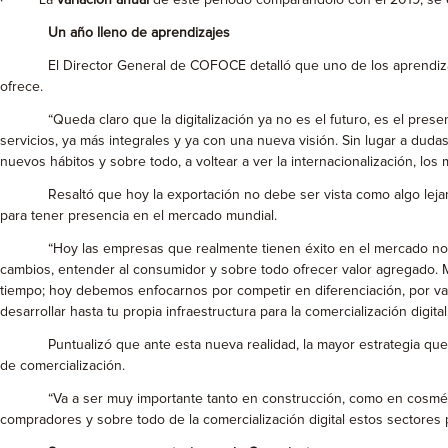
· La
variación anual
de este periodo comparándolo con el 2019, se
Un a
ño lleno de aprendizajes
El Director General de COFOCE detalló que uno de los aprendizajes q
ofrece.
“Queda claro que la digitalización ya no es el futuro, es el present
servicios, ya más integrales y ya con una nueva visión. Sin lugar a d
nuevos hábitos y sobre todo, a voltear a ver la internacionalización, lo
Resaltó que hoy la exportación no debe ser vista como algo lejano 
para tener presencia en el mercado mundial.
“Hoy las empresas que realmente tienen éxito en el mercado no son l
cambios, entender al consumidor y sobre todo ofrecer valor agregado. 
tiempo; hoy debemos enfocarnos por competir en diferenciación, por va
desarrollar hasta tu propia infraestructura para la comercialización dig
Puntualizó que ante esta nueva realidad, la mayor estrategia que d
de comercialización.
“Va a ser muy importante tanto en construcción, como en cosméticos s
compradores y sobre todo de la comercialización digital estos sectores