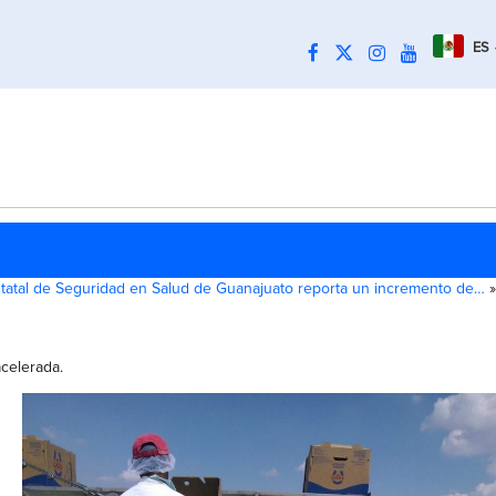
ES
statal de Seguridad en Salud de Guanajuato reporta un incremento de…
»
celerada.