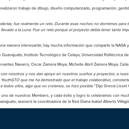
alizaron trabajo de dibujo, diseño computarizado, programación, gestión
erlas; fue realmente un reto. Durante esas noches no dormimos para tra
 llevado a la Luna. Fue un reto porque el proyecto debía tener tanto impa
e una manera interesante; hay mucha información que comparte la NASA y 
Guanajuato, Instituto Tecnológico de Celaya, Universidad Politécnica d
Cervantes Navarro, Oscar Zamora Moya, Michelle Abril Zamora Moya, Celi
on nosotros y nos dan apoyo en nuestros sueños y proyectos; a nuestr
a YouthGTO que me ha demostrado que el trabajo colaborativo, constant
a todos ellos, algo que no creíamos, se hizo posible.”
Dijo Grecia Lisset
o de nuestros Members, y cada éxito y logro lo celebramos con mucho
juato, aseveró la coordinadora de la Red Diana Isabel Alberto Villagóm