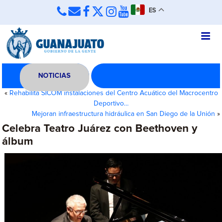
ES
NOTICIAS
«
Rehabilita SICOM instalaciones del Centro Acuático del Macrocentro
Deportivo…
Mejoran infraestructura hidráulica en San Diego de la Unión
»
Celebra Teatro Juárez con Beethoven y
álbum