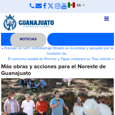
ES
NOTICIAS
«
Premian en GIFF cortometraje filmado en la entidad y apoyado por la
Comisión de…
El concurso estatal de Pinchos y Tapas celebrará su 7ma. edición
»
Más obras y acciones para el Noreste de
Guanajuato