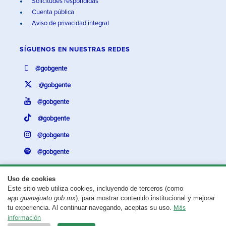
Solicitudes respondidas
Cuenta pública
Aviso de privacidad integral
SÍGUENOS EN
NUESTRAS REDES
@gobgente
@gobgente
@gobgente
@gobgente
@gobgente
@gobgente
Uso de cookies
Este sitio web utiliza cookies, incluyendo de terceros (como
¿Existe algún problema con esta página?
Repórtalo aquí.
app.guanajuato.gob.mx
), para mostrar contenido institucional y mejorar
tu experiencia. Al continuar navegando, aceptas su uso.
Más
Aviso legal
© 2025 Gobierno del Estado de Guanajuato
información