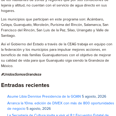
de los habitantes de zonas y regiones que por sus condiciones de
lejanía y altitud, no cuentan con el servicio de agua directo en sus
hogares.
Los municipios que participan en este programa son: Acámbaro,
Celaya, Guanajuato, Moroleón, Purísima del Rincón, Salamanca, San
Francisco del Rincón, San Luis de la Paz, Silao, Uriangato y Valle de
Santiago.
Así el Gobierno del Estado a través de la CEAG trabaja en equipo con
la federación y los municipios para impulsar mejores acciones, en
beneficio de más familias Guanajuatenses con el objetivo de mejorar
su calidad de vida para que Guanajuato siga siendo la Grandeza de
México.
#UnidosSomosGrandeza
Entradas recientes
Asume Libia Dennise Presidencia de la GOAN
5 agosto, 2026
Arranca la 10ma. edición de DIVEX con más de 800 oportunidades
de negocio
5 agosto, 2026
La Secretaría de Cultura invita a vivir el 8.º Encuentro Estatal de