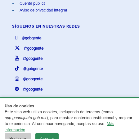
Cuenta pública
Aviso de privacidad integral
SÍGUENOS EN
NUESTRAS REDES
@gobgente
@gobgente
@gobgente
@gobgente
@gobgente
@gobgente
Uso de cookies
Este sitio web utiliza cookies, incluyendo de terceros (como
¿Existe algún problema con esta página?
Repórtalo aquí.
app.guanajuato.gob.mx
), para mostrar contenido institucional y mejorar
tu experiencia. Al continuar navegando, aceptas su uso.
Más
Aviso legal
© 2025 Gobierno del Estado de Guanajuato
información
Rechazar
Aceptar