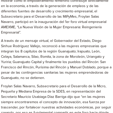
mostrar cómo el empoderamiento femenino contribuye directamente
en la economía, a través de la generación de empleos y de las
diferentes fuentes de desarrollo y crecimiento empresarial, el
Subsecretario para el Desarrollo de las MiPyMes, Froylan Salas
Navarro, participó en la inauguración del 1er foro virtual empresarial
AMEXME, “La Nueva Visión de la Mujer Empresaria: Reingeniería
Empresarial”.
A través de un mensaje virtual, el Gobernador del Estado, Diego
Sinhue Rodríguez Vallejo, reconoció a las mujeres empresarias que
integran los 8 capítulos de la región Guanajuato; Irapuato, León,
Celaya, Salamanca, Silao, Romita, la zona de Moroleón, Uriangato y
Yuriria; Guanajuato Capital y finalmente los pueblos del Rincón: San
Francisco del Rincón, Purísima del Rincón y Manuel Doblado, porque a
pesar de las contingencias sanitarias las mujeres emprendedoras de
Guanajuato, no se detienen.
Froylan Salas Navarro, Subsecretario para el Desarrollo de la Micro,
Pequeña y Mediana Empresa de la SDES, en representación del
Secretario Mauricio Usabiaga Díaz Barriga dijo que “en las mujeres
siempre encontraremos el concepto de innovación, esa fuerza por
trascender, por fortalecer nuestras actividades económicas, por seguir
creando, por eso es fundamental compartir en este foro hacia dónde