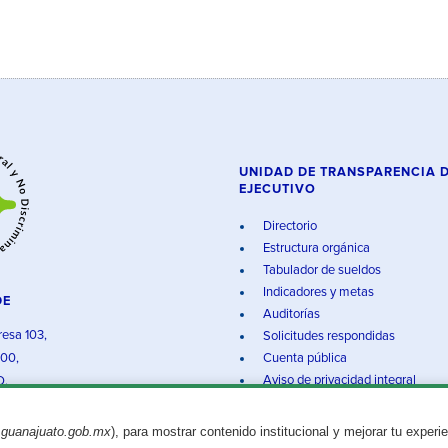
UNIDAD DE TRANSPARENCIA 
EJECUTIVO
Directorio
Estructura orgánica
Tabulador de sueldos
Indicadores y metas
DE
Auditorías
resa 103,
Solicitudes respondidas
000,
Cuenta pública
Aviso de privacidad integral
O.
.guanajuato.gob.mx
), para mostrar contenido institucional y mejorar tu experi
Aviso legal
© 2025 Gobierno del Estado de Guanajuato