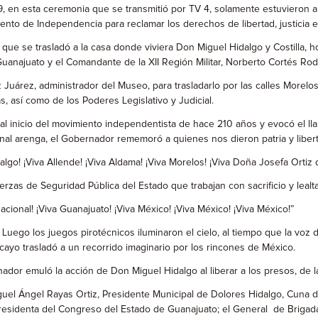
, en esta ceremonia que se transmitió por TV 4, solamente estuvieron au
miento de Independencia para reclamar los derechos de libertad, justicia 
a que se trasladó a la casa donde viviera Don Miguel Hidalgo y Costilla, 
juato y el Comandante de la XII Región Militar, Norberto Cortés Rodríg
árez, administrador del Museo, para trasladarlo por las calles Morelos, H
 así como de los Poderes Legislativo y Judicial.
je al inicio del movimiento independentista de hace 210 años y evocó el l
onal arenga, el Gobernador rememoró a quienes nos dieron patria y liber
dalgo! ¡Viva Allende! ¡Viva Aldama! ¡Viva Morelos! ¡Viva Doña Josefa Orti
rzas de Seguridad Pública del Estado que trabajan con sacrificio y lealt
cional! ¡Viva Guanajuato! ¡Viva México! ¡Viva México! ¡Viva México!”
uego los juegos pirotécnicos iluminaron el cielo, al tiempo que la voz d
ayo trasladó a un recorrido imaginario por los rincones de México.
dor emuló la acción de Don Miguel Hidalgo al liberar a los presos, de la
iguel Ángel Rayas Ortiz, Presidente Municipal de Dolores Hidalgo, Cuna 
 Presidenta del Congreso del Estado de Guanajuato; el General de Brigada