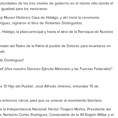
toridades de los tres niveles de gobierno en el mismo sitio donde el
e igualdad para los mexicanos.
hoy Museo Histórico Casa de Hidalgo, y ahí inició la ceremonia
uez, signaron el libro de Visitantes Distinguidos.
idalgo, la plaza principal y hasta el atrio de la Parroquia de Nuestra
lamado del Padre de la Patria al pueblo de Dolores para levantarse en
tad.
z de Domínguez!
ad! ¡Viva nuestro Glorioso Ejército Mexicano y las Fuerzas Federales!”
e ‘El Hijo del Pueblo’, José Alfredo Jiménez, entonaba ‘15 de
 entonces cárcel, para que se unieran al movimiento libertario.
de la Independencia Nacional; Héctor Tinajero Muñoz, Presidente del
, Norberto Cortés Rodríguez, Comandante de la XII Región Militar y el