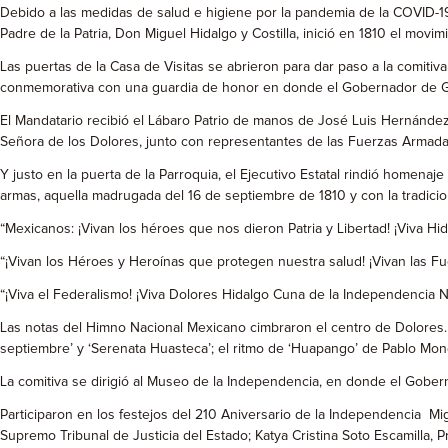
Debido a las medidas de salud e higiene por la pandemia de la COVID-19
Padre de la Patria, Don Miguel Hidalgo y Costilla, inició en 1810 el movi
Las puertas de la Casa de Visitas se abrieron para dar paso a la comitiv
conmemorativa con una guardia de honor en donde el Gobernador de Guana
El Mandatario recibió el Lábaro Patrio de manos de José Luis Hernández Ju
Señora de los Dolores, junto con representantes de las Fuerzas Armadas,
Y justo en la puerta de la Parroquia, el Ejecutivo Estatal rindió homena
armas, aquella madrugada del 16 de septiembre de 1810 y con la tradici
“Mexicanos: ¡Vivan los héroes que nos dieron Patria y Libertad! ¡Viva Hi
“¡Vivan los Héroes y Heroínas que protegen nuestra salud! ¡Vivan las Fue
“¡Viva el Federalismo! ¡Viva Dolores Hidalgo Cuna de la Independencia Na
Las notas del Himno Nacional Mexicano cimbraron el centro de Dolores. L
septiembre’ y ‘Serenata Huasteca’; el ritmo de ‘Huapango’ de Pablo Monc
La comitiva se dirigió al Museo de la Independencia, en donde el Goberna
Participaron en los festejos del 210 Aniversario de la Independencia M
Supremo Tribunal de Justicia del Estado; Katya Cristina Soto Escamilla,