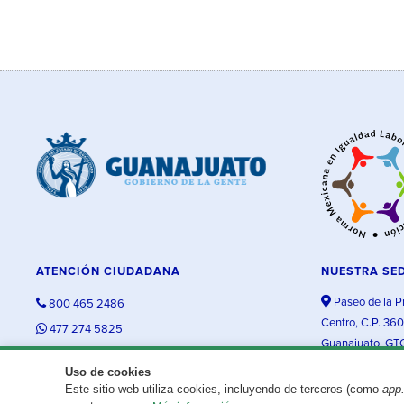
ATENCIÓN CIUDADANA
NUESTRA SE
Paseo de la P
800 465 2486
Centro, C.P. 36
477 274 5825
Guanajuato, GT
contacto@guanajuato.gob.mx
Uso de cookies
Este sitio web utiliza cookies, incluyendo de terceros (como
app
¿Existe algún problema con esta página?
Repórtalo aquí.