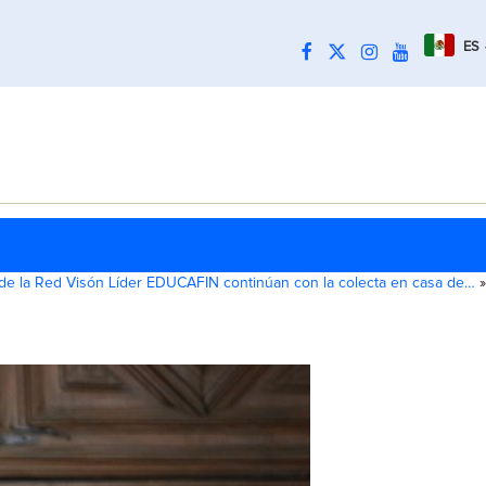
ES
de la Red Visón Líder EDUCAFIN continúan con la colecta en casa de…
»