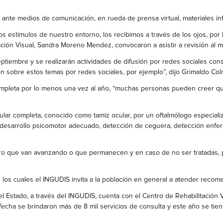
 ante medios de comunicación, en rueda de prensa virtual, materiales i
os estímulos de nuestro entorno, los recibimos a través de los ojos, por
ción Visual, Sandra Moreno Mendez, convocaron a asistir a revisión al 
tiembre y se realizarán actividades de difusión por redes sociales con
ción sobre estos temas por redes sociales, por ejemplo”, dijo Grimaldo Co
ompleta por lo menos una vez al año, “muchas personas pueden creer qu
ular completa, conocido como tamiz ocular, por un oftalmólogo especiali
 desarrollo psicomotor adecuado, detección de ceguera, detección enfer
o que van avanzando o que permanecen y en caso de no ser tratadas, p
los cuales el INGUDIS invita a la población en general a atender recome
del Estado, a través del INGUDIS, cuenta con el Centro de Rehabilitació
a fecha se brindaron más de 8 mil servicios de consulta y este año se tie