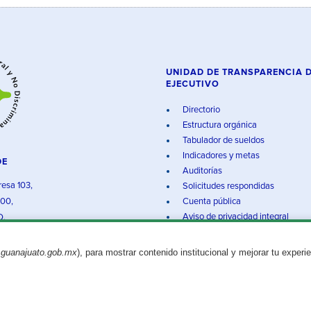
UNIDAD DE TRANSPARENCIA 
EJECUTIVO
Directorio
Estructura orgánica
Tabulador de sueldos
Indicadores y metas
DE
Auditorías
resa 103,
Solicitudes respondidas
000,
Cuenta pública
Aviso de privacidad integral
O.
.guanajuato.gob.mx
), para mostrar contenido institucional y mejorar tu experi
Aviso legal
© 2025 Gobierno del Estado de Guanajuato