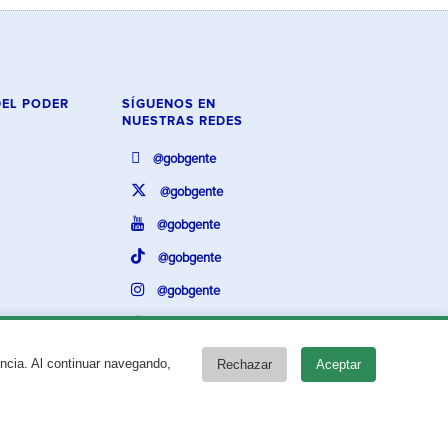
DEL PODER
SÍGUENOS EN
NUESTRAS REDES
@gobgente
@gobgente
@gobgente
@gobgente
@gobgente
@gobgente
encia. Al continuar navegando,
Rechazar
Aceptar