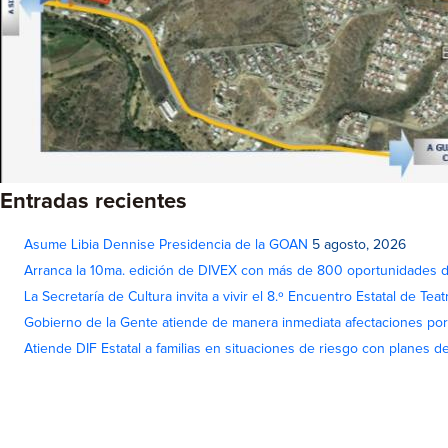
Entradas recientes
Asume Libia Dennise Presidencia de la GOAN
5 agosto, 2026
Arranca la 10ma. edición de DIVEX con más de 800 oportunidades 
La Secretaría de Cultura invita a vivir el 8.º Encuentro Estatal de Te
Gobierno de la Gente atiende de manera inmediata afectaciones por 
Atiende DIF Estatal a familias en situaciones de riesgo con planes d