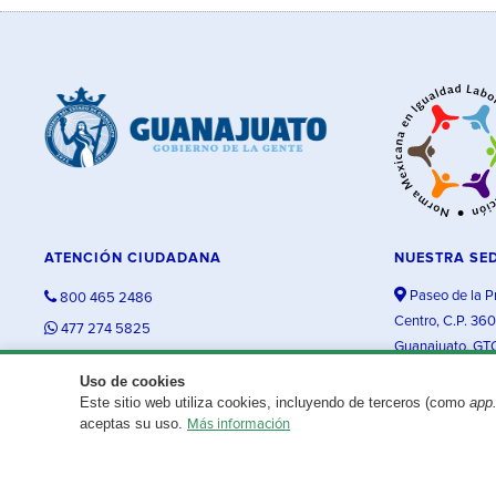
ATENCIÓN CIUDADANA
NUESTRA SE
Paseo de la P
800 465 2486
Centro, C.P. 36
477 274 5825
Guanajuato, GT
contacto@guanajuato.gob.mx
Uso de cookies
Este sitio web utiliza cookies, incluyendo de terceros (como
app
¿Existe algún problema con esta página?
Repórtalo aquí.
aceptas su uso.
Más información