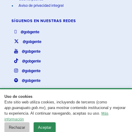
Aviso de privacidad integral
SÍGUENOS EN
NUESTRAS REDES
@gobgente
@gobgente
@gobgente
@gobgente
@gobgente
@gobgente
Uso de cookies
Este sitio web utiliza cookies, incluyendo de terceros (como
¿Existe algún problema con esta página?
Repórtalo aquí.
app.guanajuato.gob.mx
), para mostrar contenido institucional y mejorar
tu experiencia. Al continuar navegando, aceptas su uso.
Más
Aviso legal
© 2025 Gobierno del Estado de Guanajuato
información
Rechazar
Aceptar