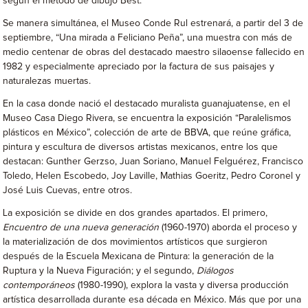
según el método de dibujo Best.
Se manera simultánea, el Museo Conde Rul estrenará, a partir del 3 de
septiembre, “Una mirada a Feliciano Peña”, una muestra con más de
medio centenar de obras del destacado maestro silaoense fallecido en
1982 y especialmente apreciado por la factura de sus paisajes y
naturalezas muertas.
En la casa donde nació el destacado muralista guanajuatense, en el
Museo Casa Diego Rivera, se encuentra la exposición “Paralelismos
plásticos en México”, colección de arte de BBVA, que reúne gráfica,
pintura y escultura de diversos artistas mexicanos, entre los que
destacan: Gunther Gerzso, Juan Soriano, Manuel Felguérez, Francisco
Toledo, Helen Escobedo, Joy Laville, Mathias Goeritz, Pedro Coronel y
José Luis Cuevas, entre otros.
La exposición se divide en dos grandes apartados. El primero,
Encuentro de una nueva generación
(1960-1970) aborda el proceso y
la materialización de dos movimientos artísticos que surgieron
después de la Escuela Mexicana de Pintura: la generación de la
Ruptura y la Nueva Figuración; y el segundo,
Diálogos
contemporáneos
(1980-1990), explora la vasta y diversa producción
artística desarrollada durante esa década en México. Más que por una