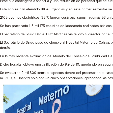
Pese a la contingencia sanitaria y una reducción de personal que se fue
Este año se han atendido 8104 urgencias y en este primer semestre se 
2105 eventos obstétricos, 35 % fueron cesáreas, suman además 53 unid
Se han practicado 113 mil 175 estudios de laboratorio realizados básicos
El Secretario de Salud Daniel Díaz Martínez vía felicitó al director por
El Secretario de Salud puso de ejemplo al Hospital Materno de Celaya, 
detrás.
En la más reciente evaluación del Modelo del Consejo de Salubridad Gene
Dicho hospital obtuvo una calificación de 9.9 de 10, quedando en segund
Se evaluaron 2 mil 300 ítems o aspectos dentro del proceso; en el caso d
mil 300, el Hospital sólo obtuvo cinco observaciones, aprobando las otra