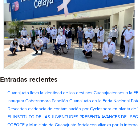
Entradas recientes
Guanajuato lleva la identidad de los destinos Guanajuatenses a la
Inaugura Gobernadora Pabellón Guanajuato en la Feria Nacional Pot
Descartan evidencia de contaminación por Cyclospora en planta de
EL INSTITUTO DE LAS JUVENTUDES PRESENTA AVANCES DEL SE
COFOCE y Municipio de Guanajuato fortalecen alianza por la interna