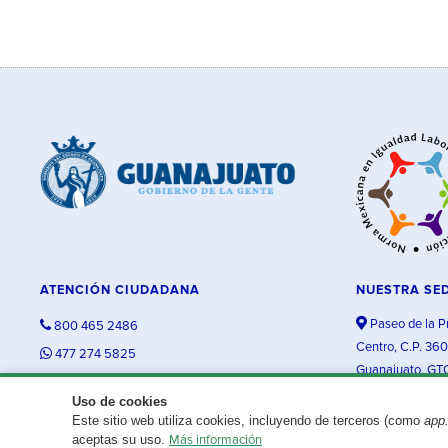
ATENCIÓN CIUDADANA
NUESTRA SE
Paseo de la P
800 465 2486
Centro, C.P. 36
477 274 5825
Guanajuato, GT
contacto@guanajuato.gob.mx
Uso de cookies
Este sitio web utiliza cookies, incluyendo de terceros (como
app
¿Existe algún problema con esta página?
Repórtalo aquí.
aceptas su uso.
Más información