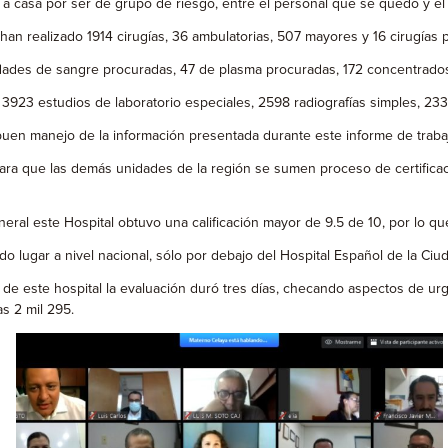
 a casa por ser de grupo de riesgo, entre el personal que se quedó y el
han realizado 1914 cirugías, 36 ambulatorias, 507 mayores y 16 cirugía
ades de sangre procuradas, 47 de plasma procuradas, 172 concentrados 
, 3923 estudios de laboratorio especiales, 2598 radiografías simples, 23
 el buen manejo de la información presentada durante este informe de trab
para que las demás unidades de la región se sumen proceso de certificac
ral este Hospital obtuvo una calificación mayor de 9.5 de 10, por lo que
o lugar a nivel nacional, sólo por debajo del Hospital Español de la Ci
e este hospital la evaluación duró tres días, checando aspectos de urgen
s 2 mil 295.