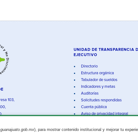
UNIDAD DE TRANSPARENCIA 
EJECUTIVO
Directorio
Estructura orgánica
Tabulador de sueldos
Indicadores y metas
DE
Auditorías
resa 103,
Solicitudes respondidas
000,
Cuenta pública
Aviso de privacidad integral
O.
.guanajuato.gob.mx
), para mostrar contenido institucional y mejorar tu experi
Aviso legal
© 2025 Gobierno del Estado de Guanajuato