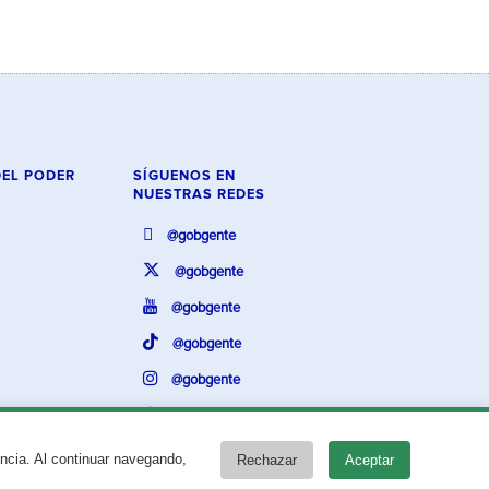
DEL PODER
SÍGUENOS EN
NUESTRAS REDES
@gobgente
@gobgente
@gobgente
@gobgente
@gobgente
@gobgente
encia. Al continuar navegando,
Rechazar
Aceptar