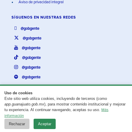
Aviso de privacidad integral
SÍGUENOS EN
NUESTRAS REDES
@gobgente
@gobgente
@gobgente
@gobgente
@gobgente
@gobgente
Uso de cookies
Este sitio web utiliza cookies, incluyendo de terceros (como
¿Existe algún problema con esta página?
Repórtalo aquí.
app.guanajuato.gob.mx
), para mostrar contenido institucional y mejorar
tu experiencia. Al continuar navegando, aceptas su uso.
Más
Aviso legal
© 2025 Gobierno del Estado de Guanajuato
información
Rechazar
Aceptar