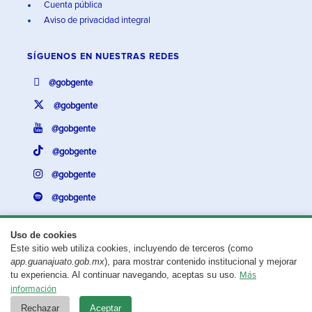
Cuenta pública
Aviso de privacidad integral
SÍGUENOS EN
NUESTRAS REDES
@gobgente
@gobgente
@gobgente
@gobgente
@gobgente
@gobgente
Uso de cookies
Este sitio web utiliza cookies, incluyendo de terceros (como
¿Existe algún problema con esta página?
Repórtalo aquí.
app.guanajuato.gob.mx
), para mostrar contenido institucional y mejorar
tu experiencia. Al continuar navegando, aceptas su uso.
Más
Aviso legal
© 2025 Gobierno del Estado de Guanajuato
información
Rechazar
Aceptar