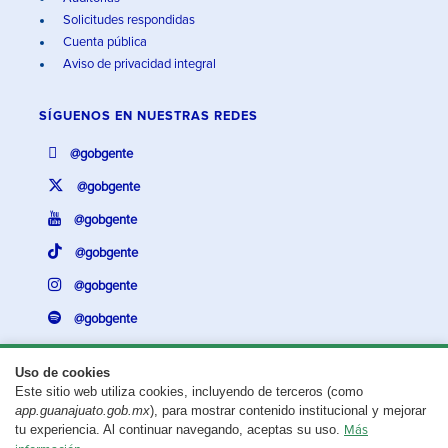
Solicitudes respondidas
Cuenta pública
Aviso de privacidad integral
SÍGUENOS EN
NUESTRAS REDES
@gobgente
@gobgente
@gobgente
@gobgente
@gobgente
@gobgente
Uso de cookies
Este sitio web utiliza cookies, incluyendo de terceros (como
¿Existe algún problema con esta página?
Repórtalo aquí.
app.guanajuato.gob.mx
), para mostrar contenido institucional y mejorar
tu experiencia. Al continuar navegando, aceptas su uso.
Más
Aviso legal
© 2025 Gobierno del Estado de Guanajuato