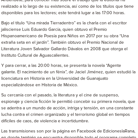
Ahuehuete, para conocer más sobre el trabajo que la editorial ha
realizado a lo largo de su existencia, así como de los títulos que tiene
disponibles para los lectores; este tendrá lugar a las 17:00 horas.
Bajo el título “Una mirada Tierradentro” es la charla con el escritor
jalisciense Luis Eduardo García, quien obtuvo el Premio
Hispanoamericano de Poesía para Niños en 2017 por su obra “Una
extraña seta en el jardín”. También obtuvo el Premio Nacional de
Literatura Joven Salvador Gallardo Dávalos en 2008 que otorga el
Instituto Cultural de Aguascalientes.
Y para cerrar, a las 20:00 horas, se presenta la novela “Agente
galante. El nacimiento de un fénix”, de Jaciel Jiménez, quien estudió la
licenciatura en Historia en la Universidad de Guanajuato
especializándose en Historia de México.
Su cercanía con el pasado, la literatura y el cine de suspenso,
espionaje y ciencia ficción le permitió concebir su primera novela, que
se adentra a un mundo de acción, intriga y tensión, en una constante
lucha contra el crimen organizado y el terrorismo global en tiempos
difíciles de caos, de violencia e incertidumbre.
Las transmisiones son por la página en Facebook de EdicioneslaRana,
en donde también se encuentra disponible todo el programa completo