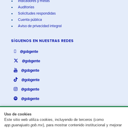
Indicadores y metas
Auditorías
Solicitudes respondidas
Cuenta pública
Aviso de privacidad integral
SÍGUENOS EN
NUESTRAS REDES
@gobgente
@gobgente
@gobgente
@gobgente
@gobgente
@gobgente
Uso de cookies
Este sitio web utiliza cookies, incluyendo de terceros (como
¿Existe algún problema con esta página?
Repórtalo aquí.
app.guanajuato.gob.mx
), para mostrar contenido institucional y mejorar