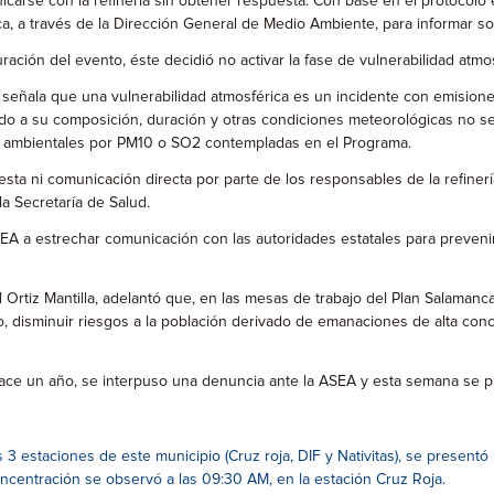
icarse con la refinería sin obtener respuesta. Con base en el protocol
a, a través de la Dirección General de Medio Ambiente, para informar s
ación del evento, éste decidió no activar la fase de vulnerabilidad atmos
ñala que una vulnerabilidad atmosférica es un incidente con emisiones 
ido a su composición, duración y otras condiciones meteorológicas no s
ias ambientales por PM10 o SO2 contempladas en el Programa.
ta ni comunicación directa por parte de los responsables de la refinerí
la Secretaría de Salud.
EA a estrechar comunicación con las autoridades estatales para prevenir 
 Ortiz Mantilla, adelantó que, en las mesas de trabajo del Plan Salamanc
lo, disminuir riesgos a la población derivado de emanaciones de alta con
hace un año, se interpuso una denuncia ante la ASEA y esta semana se p
3 estaciones de este municipio (Cruz roja, DIF y Nativitas), se present
oncentración se observó a las 09:30 AM, en la estación Cruz Roja.