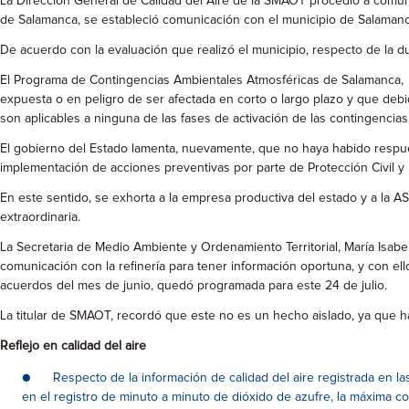
La Dirección General de Calidad del Aire de la SMAOT procedió a comun
de Salamanca, se estableció comunicación con el municipio de Salamanc
De acuerdo con la evaluación que realizó el municipio, respecto de la dur
El Programa de Contingencias Ambientales Atmosféricas de Salamanca, se
expuesta o en peligro de ser afectada en corto o largo plazo y que deb
son aplicables a ninguna de las fases de activación de las contingenc
El gobierno del Estado lamenta, nuevamente, que no haya habido respues
implementación de acciones preventivas por parte de Protección Civil y 
En este sentido, se exhorta a la empresa productiva del estado y a la AS
extraordinaria.
La Secretaria de Medio Ambiente y Ordenamiento Territorial, María Isabel
comunicación con la refinería para tener información oportuna, y con el
acuerdos del mes de junio, quedó programada para este 24 de julio.
La titular de SMAOT, recordó que este no es un hecho aislado, ya que 
Reflejo en calidad del aire
● Respecto de la información de calidad del aire registrada en las 
en el registro de minuto a minuto de dióxido de azufre, la máxima c