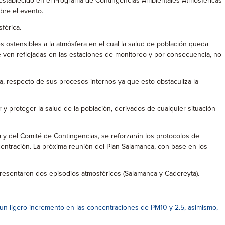
o establecido en el Programa de Contingencias Ambientales Atmosféricas
obre el evento.
férica.
ostensibles a la atmósfera en el cual la salud de población queda
e ven reflejadas en las estaciones de monitoreo y por consecuencia, no
a, respecto de sus procesos internos ya que esto obstaculiza la
y proteger la salud de la población, derivados de cualquier situación
a y del Comité de Contingencias, se reforzarán los protocolos de
centración. La próxima reunión del Plan Salamanca, con base en los
resentaron dos episodios atmosféricos (Salamanca y Cadereyta).
ó un ligero incremento en las concentraciones de PM10 y 2.5, asimismo,