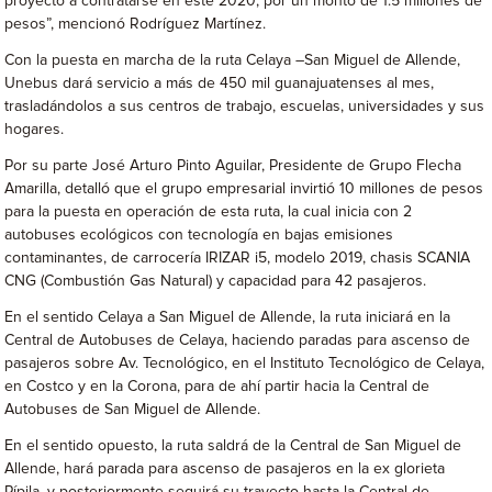
proyecto a contratarse en este 2020, por un monto de 1.5 millones de
pesos”, mencionó Rodríguez Martínez.
Con la puesta en marcha de la ruta Celaya –San Miguel de Allende,
Unebus dará servicio a más de 450 mil guanajuatenses al mes,
trasladándolos a sus centros de trabajo, escuelas, universidades y sus
hogares.
Por su parte José Arturo Pinto Aguilar, Presidente de Grupo Flecha
Amarilla, detalló que el grupo empresarial invirtió 10 millones de pesos
para la puesta en operación de esta ruta, la cual inicia con 2
autobuses ecológicos con tecnología en bajas emisiones
contaminantes, de carrocería IRIZAR i5, modelo 2019, chasis SCANIA
CNG (Combustión Gas Natural) y capacidad para 42 pasajeros.
En el sentido Celaya a San Miguel de Allende, la ruta iniciará en la
Central de Autobuses de Celaya, haciendo paradas para ascenso de
pasajeros sobre Av. Tecnológico, en el Instituto Tecnológico de Celaya,
en Costco y en la Corona, para de ahí partir hacia la Central de
Autobuses de San Miguel de Allende.
En el sentido opuesto, la ruta saldrá de la Central de San Miguel de
Allende, hará parada para ascenso de pasajeros en la ex glorieta