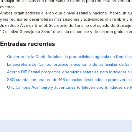
Trabajar en alianzas con empresas de eventos para reunir la proveeduría
eventos.
Ambos organizadores dijeron que a nivel estatal y nacional “habrá un au
y las reuniones desarrollarán más sesiones y actividades al aire libre y 
Juan José Álvarez Brunel, Secretario de Turismo del estado de Guanajuat
“Distintivo Guanajuato Sano” que está disponible y de manera gratuita e
Entradas recientes
Gobierno de la Gente fortalece la productividad agrícola en Romita c
La Secretaria del Campo fortalece la economía de las familias de Sa
Acerca DIF Estatal programas y servicios estatales para fortalecer a l
SSG cuenta con una red de 146 espacios destinados a promover la l
UTL Campus Acámbaro y Juventudes fortalecen oportunidades de fo