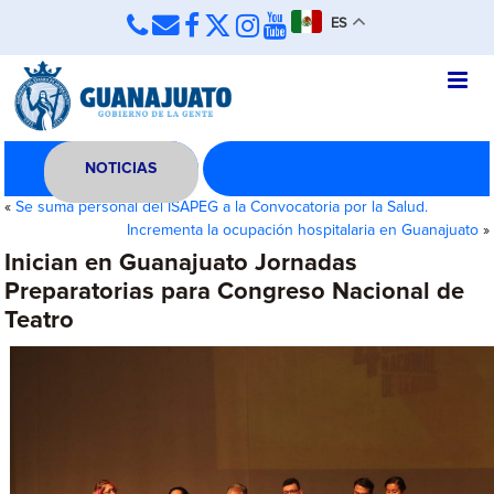
ES
NOTICIAS
«
Se suma personal del ISAPEG a la Convocatoria por la Salud.
Incrementa la ocupación hospitalaria en Guanajuato
»
Inician en Guanajuato Jornadas
Preparatorias para Congreso Nacional de
Teatro