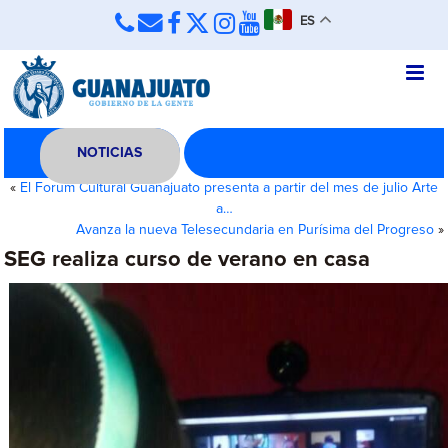
ES
NOTICIAS
«
El Forum Cultural Guanajuato presenta a partir del mes de julio Arte
a…
Avanza la nueva Telesecundaria en Purísima del Progreso
»
SEG realiza curso de verano en casa