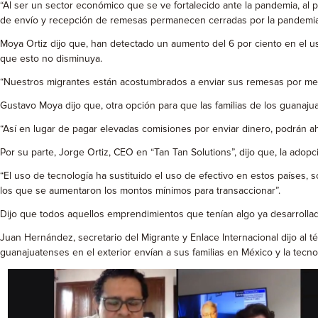
“Al ser un sector económico que se ve fortalecido ante la pandemia, al
de envío y recepción de remesas permanecen cerradas por la pandemia
Moya Ortiz dijo que, han detectado un aumento del 6 por ciento en el 
que esto no disminuya.
“Nuestros migrantes están acostumbrados a enviar sus remesas por medio
Gustavo Moya dijo que, otra opción para que las familias de los guana
“Así en lugar de pagar elevadas comisiones por enviar dinero, podrán aho
Por su parte, Jorge Ortiz, CEO en “Tan Tan Solutions”, dijo que, la ado
“El uso de tecnología ha sustituido el uso de efectivo en estos países
los que se aumentaron los montos mínimos para transaccionar”.
Dijo que todos aquellos emprendimientos que tenían algo ya desarrolla
Juan Hernández, secretario del Migrante y Enlace Internacional dijo al 
guanajuatenses en el exterior envían a sus familias en México y la tecnol