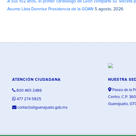
A sus 102 años, el primer cardiólogo de León comparte su ‘Receta par
Asume Libia Dennise Presidencia de la GOAN
5 agosto, 2026
ATENCIÓN CIUDADANA
NUESTRA SE
Paseo de la P
800 465 2486
Centro, C.P. 36
477 274 5825
Guanajuato, GT
contacto@guanajuato.gob.mx