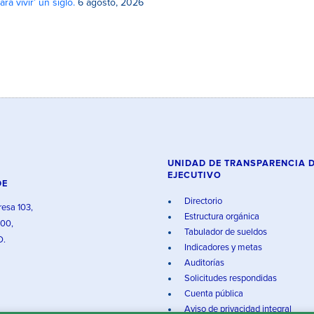
a vivir’ un siglo.
6 agosto, 2026
UNIDAD DE TRANSPARENCIA 
EJECUTIVO
DE
Directorio
resa 103,
Estructura orgánica
000,
Tabulador de sueldos
O.
Indicadores y metas
Auditorías
Solicitudes respondidas
Cuenta pública
Aviso de privacidad integral