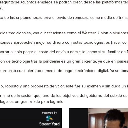
 preguntarse ¿cuántos empleos se podrán crear, desde las plataformas t
”.
uso de las criptomonedas para el envío de remesas, como medio de trans
s tradicionales, van a instituciones como el Western Union o similares
juatenses aprovechen mejor su dinero con estas tecnologías, es hacer c
rrar al solo pagar el costo del envío a domicilio, como si su familiar e
pción de tecnología tras la pandemia es un gran aliciente, ya que en paí
, sobrepasó cualquier tipo o medio de pago electrónico o digital. Ya se
do, robusto y una propuesta de valor, este fue su examen y sin duda un
término de la sesión que, uno de los objetivos del gobierno del estado e
ogía es un gran aliado para lograrlo.