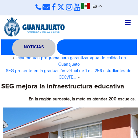
ES
NOTICIAS
«
Implementan programa para garantizar agua de calidad en
Guanajuato
SEG presente en la graduación virtual de 1 mil 256 estudiantes del
CECyTE…
»
SEG mejora la infraestructura educativa
En la región suroeste, la meta es atender 200 escuelas.