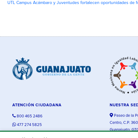
UTL Campus Acámbaro y Juventudes fortalecen oportunidades de fo
ATENCIÓN CIUDADANA
NUESTRA SE
Paseo de la P
800 465 2486
Centro, C.P. 36
477 274 5825
Guanajuato, GT
contacto@guanajuato.gob.mx