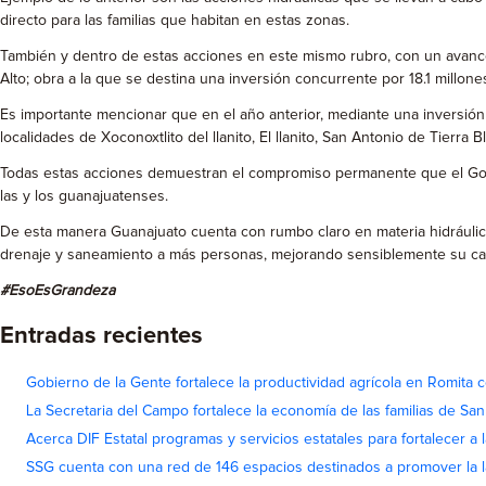
directo para las familias que habitan en estas zonas.
También y dentro de estas acciones en este mismo rubro, con un avance 
Alto; obra a la que se destina una inversión concurrente por 18.1 millon
Es importante mencionar que en el año anterior, mediante una inversión 
localidades de Xoconoxtlito del llanito, El llanito, San Antonio de Tierr
Todas estas acciones demuestran el compromiso permanente que el Gobie
las y los guanajuatenses.
De esta manera Guanajuato cuenta con rumbo claro en materia hidráulica
drenaje y saneamiento a más personas, mejorando sensiblemente su cal
#EsoEsGrandeza
Entradas recientes
Gobierno de la Gente fortalece la productividad agrícola en Romita c
La Secretaria del Campo fortalece la economía de las familias de Sa
Acerca DIF Estatal programas y servicios estatales para fortalecer a l
SSG cuenta con una red de 146 espacios destinados a promover la l