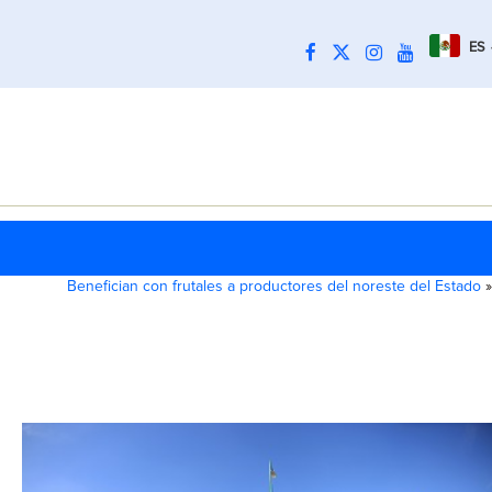
ES
Benefician con frutales a productores del noreste del Estado
»