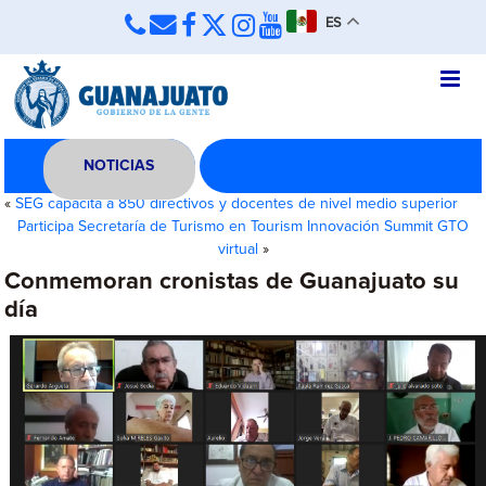
ES
NOTICIAS
«
SEG capacita a 850 directivos y docentes de nivel medio superior
Participa Secretaría de Turismo en Tourism Innovación Summit GTO
virtual
»
Conmemoran cronistas de Guanajuato su
día