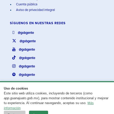
Cuenta pública
Aviso de privacidad integral
SÍGUENOS EN
NUESTRAS REDES
@gobgente
@gobgente
@gobgente
@gobgente
@gobgente
@gobgente
Uso de cookies
Este sitio web utiliza cookies, incluyendo de terceros (como
¿Existe algún problema con esta página?
Repórtalo aquí.
app.guanajuato.gob.mx
), para mostrar contenido institucional y mejorar
tu experiencia. Al continuar navegando, aceptas su uso.
Más
Aviso legal
© 2025 Gobierno del Estado de Guanajuato
información