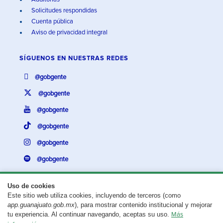
Solicitudes respondidas
Cuenta pública
Aviso de privacidad integral
SÍGUENOS EN
NUESTRAS REDES
@gobgente
@gobgente
@gobgente
@gobgente
@gobgente
@gobgente
Uso de cookies
Este sitio web utiliza cookies, incluyendo de terceros (como
¿Existe algún problema con esta página?
Repórtalo aquí.
app.guanajuato.gob.mx
), para mostrar contenido institucional y mejorar
tu experiencia. Al continuar navegando, aceptas su uso.
Más
Aviso legal
© 2025 Gobierno del Estado de Guanajuato