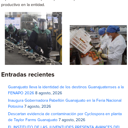
productivo en la entidad.
Entradas recientes
Guanajuato lleva la identidad de los destinos Guanajuatenses a la
FENAPO 2026
8 agosto, 2026
Inaugura Gobernadora Pabellón Guanajuato en la Feria Nacional
Potosina
7 agosto, 2026
Descartan evidencia de contaminación por Cyclospora en planta
de Taylor Farms Guanajuato
7 agosto, 2026
EL INSTITUTO DE LAS JUVENTUDES PRESENTA AVANCES DEL