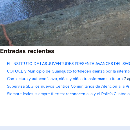
Entradas recientes
EL INSTITUTO DE LAS JUVENTUDES PRESENTA AVANCES DEL SE
COFOCE y Municipio de Guanajuato fortalecen alianza por la interna
Con lectura y autoconfianza, niñas y niños transforman su futuro
7 a
Supervisa SEG los nuevos Centros Comunitarios de Atención a la Pri
Siempre leales, siempre fuertes: reconocen a la y el Policía Custodi