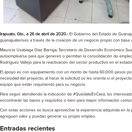
Irapuato, Gto., a 26 de abril de 2020.-
El Gobierno del Estado de Guanaju
guanajuatenses a través de la creación de un negocio propio con base 
Mauricio Usabiaga Díaz Barriga, Secretario de Desarrollo Económico S
autoemplearse para que generen o permitan la consolidación de empleos
Rodríguez Vallejo para la reactivación del sector productivo en el estad
El apoyo es con equipamiento con un monto de hasta 60,000 pesos por pe
necesidad del proyecto, al hacer la solicitud se les orienta si el proyec
equipo que están requiriendo para su negocio.
Para seguir atendiendo la indicación de #QuédateEnCasa, los interesado
encontrarán las bases y requisitos o bien para mayor información comu
Con estas acciones se busca aprovechar la experiencia adquirida en la
agreguen valor y puedan generar su propio empleo.
Entradas recientes