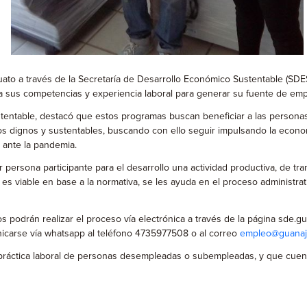
ato a través de la Secretaría de Desarrollo Económico Sustentable (SD
a sus competencias y experiencia laboral para generar su fuente de emp
ustentable, destacó que estos programas buscan beneficiar a las perso
 dignos y sustentables, buscando con ello seguir impulsando la econom
o ante la pandemia.
rsona participante para el desarrollo una actividad productiva, de tra
to es viable en base a la normativa, se les ayuda en el proceso administra
s podrán realizar el proceso vía electrónica a través de la página sde
nicarse vía whatsapp al teléfono 4735977508 o al correo
empleo@guanaj
 práctica laboral de personas desempleadas o subempleadas, y que cuen