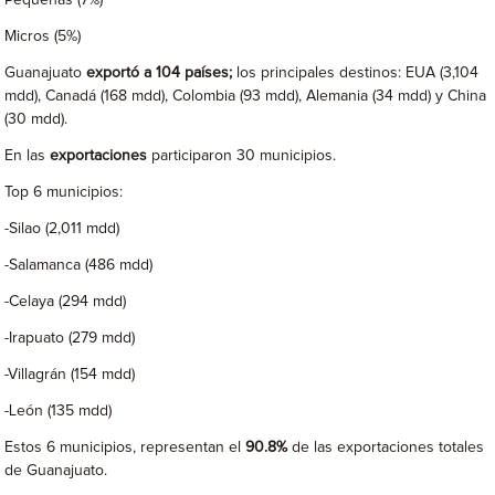
Micros (5%)
Guanajuato
exportó a 104 países;
los principales destinos: EUA (3,104
mdd), Canadá (168 mdd), Colombia (93 mdd), Alemania (34 mdd) y China
(30 mdd).
En las
exportaciones
participaron 30 municipios.
Top 6 municipios:
-Silao (2,011 mdd)
-Salamanca (486 mdd)
-Celaya (294 mdd)
-Irapuato (279 mdd)
-Villagrán (154 mdd)
-León (135 mdd)
Estos 6 municipios, representan el
90.8%
de las exportaciones totales
de Guanajuato.