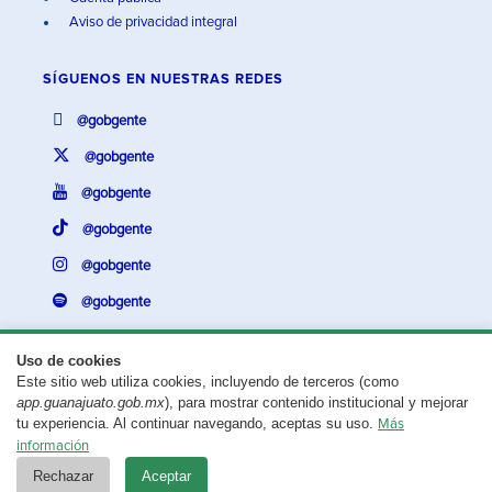
Aviso de privacidad integral
SÍGUENOS EN
NUESTRAS REDES
@gobgente
@gobgente
@gobgente
@gobgente
@gobgente
@gobgente
Uso de cookies
Este sitio web utiliza cookies, incluyendo de terceros (como
¿Existe algún problema con esta página?
Repórtalo aquí.
app.guanajuato.gob.mx
), para mostrar contenido institucional y mejorar
tu experiencia. Al continuar navegando, aceptas su uso.
Más
Aviso legal
© 2025 Gobierno del Estado de Guanajuato
información
Rechazar
Aceptar