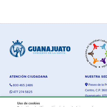
ATENCIÓN CIUDADANA
NUESTRA SE
Paseo de la P
800 465 2486
Centro, C.P. 36
477 274 5825
Guanajuato, GT
contacto@guanajuato.gob.mx
Uso de cookies