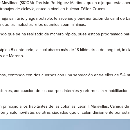
d y Movilidad (SICOM), Tarcisio Rodríguez Martínez quien dijo que esta aper
rabajos de ciclovía, cruce a nivel en bulevar Téllez Cruces.
enaje sanitario y agua potable, terracerías y pavimentación de carril de
a que las molestias a los usuarios sean mínimas.
ando que se ha realizado de manera rápida, pues estaba programada para 
pida Bicentenario, la cual abarca más de 18 kilómetros de longitud, inicia
os de Moreno.
as, contando con dos cuerpos con una separación entre ellos de 5.4 met
ales, adecuación de los cuerpos laterales y retornos, la rehabilitación 
 principio a los habitantes de las colonias: León I, Maravillas, Cañada d
ón y automovilistas de otras ciudades que circulan diariamente por esta