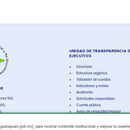
UNIDAD DE TRANSPARENCIA 
EJECUTIVO
Directorio
Estructura orgánica
Tabulador de sueldos
Indicadores y metas
DE
Auditorías
resa 103,
Solicitudes respondidas
000,
Cuenta pública
Aviso de privacidad integral
O.
.guanajuato.gob.mx
), para mostrar contenido institucional y mejorar tu experi
Aviso legal
© 2025 Gobierno del Estado de Guanajuato