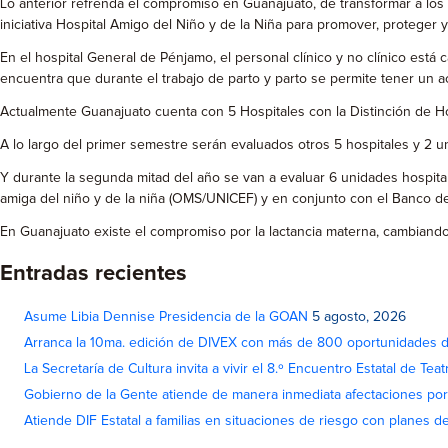
Lo anterior refrenda el compromiso en Guanajuato, de transformar a los 
iniciativa Hospital Amigo del Niño y de la Niña para promover, proteger y
En el hospital General de Pénjamo, el personal clínico y no clínico está
encuentra que durante el trabajo de parto y parto se permite tener un
Actualmente Guanajuato cuenta con 5 Hospitales con la Distinción de H
A lo largo del primer semestre serán evaluados otros 5 hospitales y 2
Y durante la segunda mitad del año se van a evaluar 6 unidades hospitala
amiga del niño y de la niña (OMS/UNICEF) y en conjunto con el Banco de 
En Guanajuato existe el compromiso por la lactancia materna, cambiand
Entradas recientes
Asume Libia Dennise Presidencia de la GOAN
5 agosto, 2026
Arranca la 10ma. edición de DIVEX con más de 800 oportunidades 
La Secretaría de Cultura invita a vivir el 8.º Encuentro Estatal de Te
Gobierno de la Gente atiende de manera inmediata afectaciones por 
Atiende DIF Estatal a familias en situaciones de riesgo con planes d