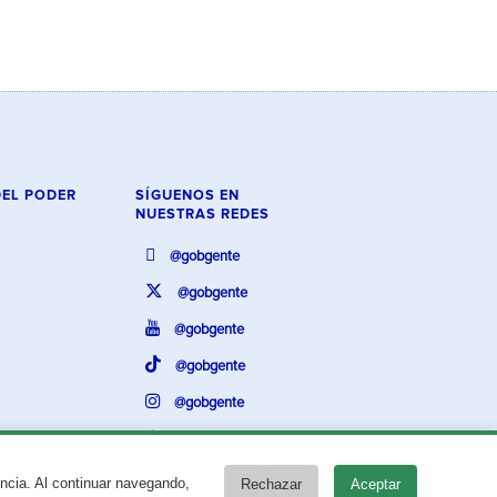
DEL PODER
SÍGUENOS EN
NUESTRAS REDES
@gobgente
@gobgente
@gobgente
@gobgente
@gobgente
@gobgente
encia. Al continuar navegando,
Rechazar
Aceptar