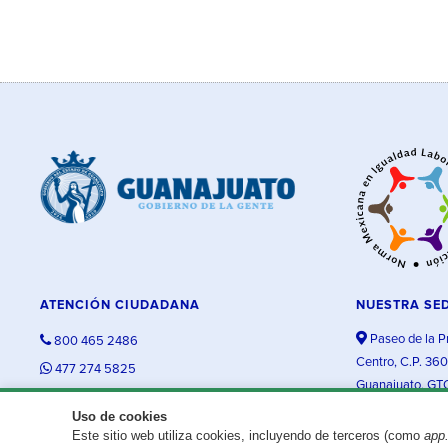
ATENCIÓN CIUDADANA
NUESTRA SE
Paseo de la P
800 465 2486
Centro, C.P. 36
477 274 5825
Guanajuato, GT
contacto@guanajuato.gob.mx
Uso de cookies
Este sitio web utiliza cookies, incluyendo de terceros (como
app
¿Existe algún problema con esta página?
Repórtalo aquí.