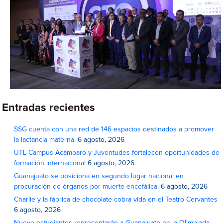
Entradas recientes
SSG cuenta con una red de 146 espacios destinados a promover
la lactancia materna.
6 agosto, 2026
UTL Campus Acámbaro y Juventudes fortalecen oportunidades de
formación internacional
6 agosto, 2026
Guanajuato se posiciona en segundo lugar nacional en
procuración de órganos por muerte encefálica.
6 agosto, 2026
Charlie y la fábrica de chocolate cobra vida en el Teatro Cervantes
6 agosto, 2026
Nueve estudiantes representarán a Guanajuato en la Olimpiada