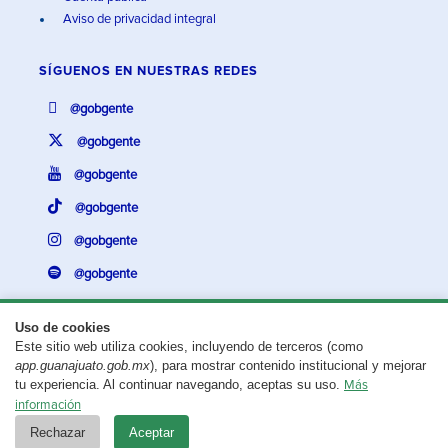
Aviso de privacidad integral
SÍGUENOS EN
NUESTRAS REDES
@gobgente
@gobgente
@gobgente
@gobgente
@gobgente
@gobgente
Uso de cookies
Este sitio web utiliza cookies, incluyendo de terceros (como
¿Existe algún problema con esta página?
Repórtalo aquí.
app.guanajuato.gob.mx
), para mostrar contenido institucional y mejorar
tu experiencia. Al continuar navegando, aceptas su uso.
Más
Aviso legal
© 2025 Gobierno del Estado de Guanajuato
información
Rechazar
Aceptar