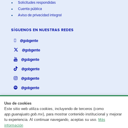
Solicitudes respondidas
Cuenta pública
Aviso de privacidad integral
SÍGUENOS EN
NUESTRAS REDES
@gobgente
@gobgente
@gobgente
@gobgente
@gobgente
@gobgente
Uso de cookies
Este sitio web utiliza cookies, incluyendo de terceros (como
¿Existe algún problema con esta página?
Repórtalo aquí.
app.guanajuato.gob.mx
), para mostrar contenido institucional y mejorar
tu experiencia. Al continuar navegando, aceptas su uso.
Más
Aviso legal
© 2025 Gobierno del Estado de Guanajuato
información