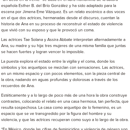
española Esther B. del Brío González y ha sido adaptado para la
escena por Jimena Eme Vázquez. Es un relato escénico a dos voces
en el que dos actrices, hermanadas desde el discurso, cuentan la
historia de Ana en su proceso de reconstruir el estado de violencia
que vivió con su esposo y que le provocó un coma.
Las actrices Tae Solana y Assira Abbate interpretan alternadamente a
Ana, su madre y su hija: tres mujeres de una misma familia que juntas
se hacen fuertes y logran vencer lo imposible.
La puesta explora el estado entre la vigilia y el coma, donde los
símbolos y los arquetipos se mezclan con sensaciones. Las actrices,
en un mismo espa­cio y con pocos elementos, son la pieza central de
la obra, nadando en aguas profundas y dolorosas a través de los
recuerdos de Ana.
Estéticamente y a lo largo de poco más de una hora la obra construye
contrastes, colocando el relato en una casa hermosa, tan perfecta, que
resulta sospechosa. La casa como arquetipo de lo femenino, es un
espacio que se ve transgredido por la figura del hombre y su
violencia, y que las actrices recuperan como suyo a lo largo de la obra.
“En México, donde las cifras de feminicidios y violencia de género son