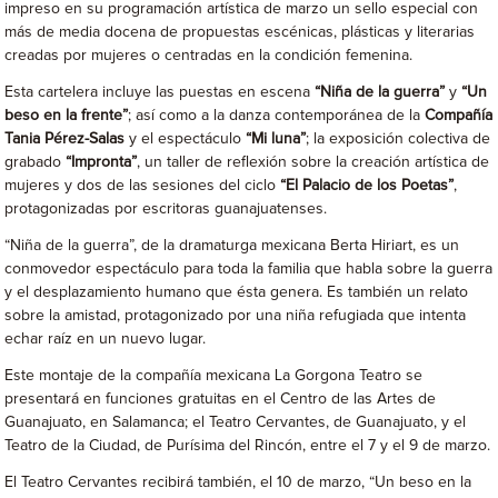
impreso en su programación artística de marzo un sello especial con
más de media docena de propuestas escénicas, plásticas y literarias
creadas por mujeres o centradas en la condición femenina.
Esta cartelera incluye las puestas en escena
“Niña de la guerra”
y
“Un
beso en la frente”
; así como a la danza contemporánea de la
Compañía
Tania Pérez-Salas
y el espectáculo
“Mi luna”
; la exposición colectiva de
grabado
“Impronta”
, un taller de reflexión sobre la creación artística de
mujeres y dos de las sesiones del ciclo
“El Palacio de los Poetas”
,
protagonizadas por escritoras guanajuatenses.
“Niña de la guerra”, de la dramaturga mexicana Berta Hiriart, es un
conmovedor espectáculo para toda la familia que habla sobre la guerra
y el desplazamiento humano que ésta genera. Es también un relato
sobre la amistad, protagonizado por una niña refugiada que intenta
echar raíz en un nuevo lugar.
Este montaje de la compañía mexicana La Gorgona Teatro se
presentará en funciones gratuitas en el Centro de las Artes de
Guanajuato, en Salamanca; el Teatro Cervantes, de Guanajuato, y el
Teatro de la Ciudad, de Purísima del Rincón, entre el 7 y el 9 de marzo.
El Teatro Cervantes recibirá también, el 10 de marzo, “Un beso en la