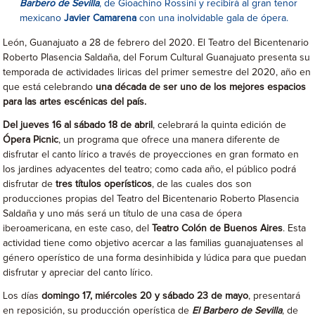
Barbero de Sevilla
, de Gioachino Rossini y recibirá al gran tenor
mexicano
Javier Camarena
con una inolvidable gala de ópera.
León, Guanajuato a 28 de febrero del 2020. El Teatro del Bicentenario
Roberto Plasencia Saldaña, del Forum Cultural Guanajuato presenta su
temporada de actividades liricas del primer semestre del 2020, año en
que está celebrando
una década de ser uno de los mejores espacios
para las artes escénicas del país.
Del jueves 16 al sábado 18 de abril
, celebrará la quinta edición de
Ópera Picnic
, un programa que ofrece una manera diferente de
disfrutar el canto lírico a través de proyecciones en gran formato en
los jardines adyacentes del teatro; como cada año, el público podrá
disfrutar de
tres títulos operísticos
, de las cuales dos son
producciones propias del Teatro del Bicentenario Roberto Plasencia
Saldaña y uno más será un título de una casa de ópera
iberoamericana, en este caso, del
Teatro Colón de Buenos Aires
. Esta
actividad tiene como objetivo acercar a las familias guanajuatenses al
género operístico de una forma desinhibida y lúdica para que puedan
disfrutar y apreciar del canto lírico.
Los días
domingo 17, miércoles 20 y sábado 23 de mayo
, presentará
en reposición, su producción operística de
El Barbero de Sevilla
, de