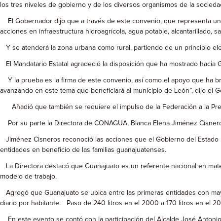
los tres niveles de gobierno y de los diversos organismos de la sociedad 
El Gobernador dijo que a través de este convenio, que representa una 
acciones en infraestructura hidroagrícola, agua potable, alcantarillado, 
Y se atenderá la zona urbana como rural, partiendo de un principio ele
El Mandatario Estatal agradeció la disposición que ha mostrado hacia
Y la prueba es la firma de este convenio, así como el apoyo que ha bri
avanzando en este tema que beneficiará al municipio de León”, dijo el 
Añadió que también se requiere el impulso de la Federación a la Presa La
Por su parte la Directora de CONAGUA, Blanca Elena Jiménez Cisneros,
Jiménez Cisneros reconoció las acciones que el Gobierno del Estado real
entidades en beneficio de las familias guanajuatenses.
La Directora destacó que Guanajuato es un referente nacional en materi
modelo de trabajo.
Agregó que Guanajuato se ubica entre las primeras entidades con mayo
diario por habitante. Paso de 240 litros en el 2000 a 170 litros en el 20
En este evento se contó con la participación del Alcalde José Antonio Tr