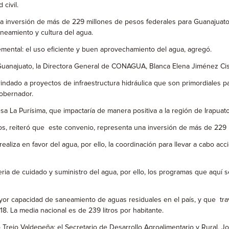
civil.
inversión de más de 229 millones de pesos federales para Guanajuato, s
saneamiento y cultura del agua.
mental: el uso eficiente y buen aprovechamiento del agua, agregó.
 Guanajuato, la Directora General de CONAGUA, Blanca Elena Jiménez Ci
ndado a proyectos de infraestructura hidráulica que son primordiales p
Gobernador.
 Purísima, que impactaría de manera positiva a la región de Irapuato así
 reiteró que este convenio, representa una inversión de más de 229 m
iza en favor del agua, por ello, la coordinación para llevar a cabo acci
a de cuidado y suministro del agua, por ello, los programas que aquí s
r capacidad de saneamiento de aguas residuales en el país, y que tra
18. La media nacional es de 239 litros por habitante.
ejo Valdepeña; el Secretario de Desarrollo Agroalimentario y Rural, José