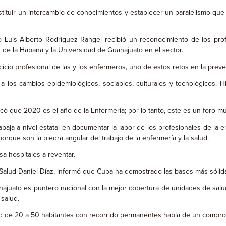
tuir un intercambio de conocimientos y establecer un paralelismo que pe
ro Luis Alberto Rodríguez Rangel recibió un reconocimiento de los prof
 de la Habana y la Universidad de Guanajuato en el sector.
cicio profesional de las y los enfermeros, uno de estos retos en la pre
a los cambios epidemiológicos, sociables, culturales y tecnológicos. 
ó que 2020 es el año de la Enfermería; por lo tanto, este es un foro mu
rabaja a nivel estatal en documentar la labor de los profesionales de la
orque son la piedra angular del trabajo de la enfermería y la salud.
sa hospitales a reventar.
Salud Daniel Díaz, informó que Cuba ha demostrado las bases más sólidas
ajuato es puntero nacional con la mejor cobertura de unidades de salu
 salud.
nidad de 20 a 50 habitantes con recorrido permanentes habla de un comp