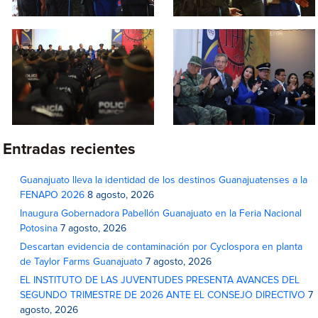
Entradas recientes
Guanajuato lleva la identidad de los destinos Guanajuatenses a la
FENAPO 2026
8 agosto, 2026
Inaugura Gobernadora Pabellón Guanajuato en la Feria Nacional
Potosina
7 agosto, 2026
Descartan evidencia de contaminación por Cyclospora en planta
de Taylor Farms Guanajuato
7 agosto, 2026
EL INSTITUTO DE LAS JUVENTUDES PRESENTA AVANCES DEL
SEGUNDO TRIMESTRE DE 2026 ANTE EL CONSEJO DIRECTIVO
7
agosto, 2026