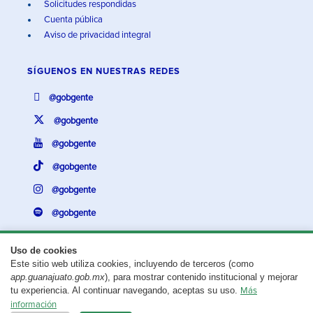
Solicitudes respondidas
Cuenta pública
Aviso de privacidad integral
SÍGUENOS EN
NUESTRAS REDES
@gobgente
@gobgente
@gobgente
@gobgente
@gobgente
@gobgente
Uso de cookies
Este sitio web utiliza cookies, incluyendo de terceros (como
¿Existe algún problema con esta página?
Repórtalo aquí.
app.guanajuato.gob.mx
), para mostrar contenido institucional y mejorar
tu experiencia. Al continuar navegando, aceptas su uso.
Más
Aviso legal
© 2025 Gobierno del Estado de Guanajuato
información