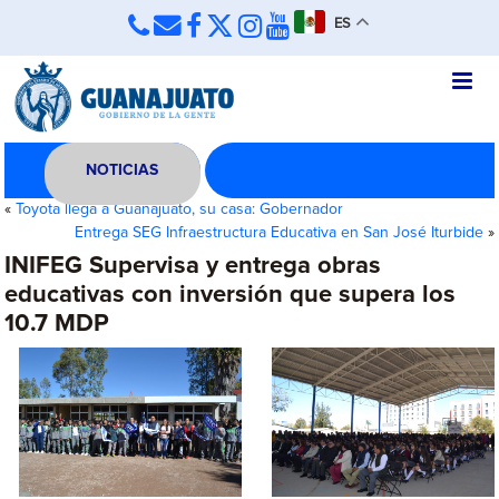
ES
NOTICIAS
«
Toyota llega a Guanajuato, su casa: Gobernador
Entrega SEG Infraestructura Educativa en San José Iturbide
»
INIFEG Supervisa y entrega obras
educativas con inversión que supera los
10.7 MDP