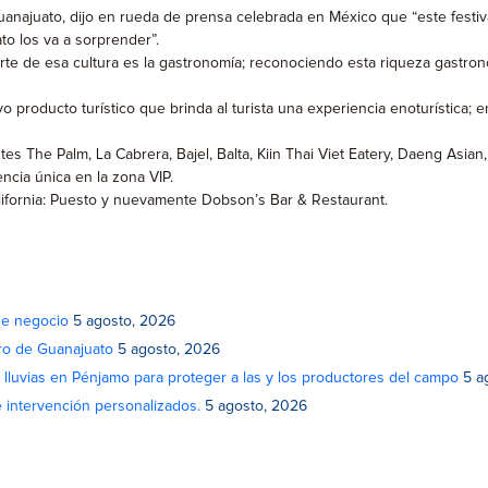
najuato, dijo en rueda de prensa celebrada en México que “este festival
to los va a sorprender”.
parte de esa cultura es la gastronomía; reconociendo esta riqueza gastro
o producto turístico que brinda al turista una experiencia enoturística
es The Palm, La Cabrera, Bajel, Balta, Kiin Thai Viet Eatery, Daeng Asian,
encia única en la zona VIP.
lifornia: Puesto y nuevamente Dobson’s Bar & Restaurant.
de negocio
5 agosto, 2026
atro de Guanajuato
5 agosto, 2026
lluvias en Pénjamo para proteger a las y los productores del campo
5 a
e intervención personalizados.
5 agosto, 2026