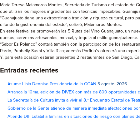
María Teresa Matamoros Montes, Secretaria de Turismo del estado de Gua
que utilizan los mejores ingredientes con técnicas impecables. Guanajua
“Guanajuato tiene una extraordinaria tradición y riqueza cultural, pero 
difunde la gastronomía del estado”, señaló, Matamoros Montes.
En este festival se promoverán las 5 Rutas del Vino Guanajuato, un nuev
quesos, cervezas artesanales, mezcal, y tequila al estilo guanajuatense.
“Sabor Es Polanco” contará también con la participación de los restaurant
Pardo, Pubbelly Sushi y Villa Rica; además Porfirio’s ofrecerá una experi
Y, para esta ocasión estarán presentes 2 restaurantes de San Diego, Ca
Entradas recientes
Asume Libia Dennise Presidencia de la GOAN
5 agosto, 2026
Arranca la 10ma. edición de DIVEX con más de 800 oportunidades 
La Secretaría de Cultura invita a vivir el 8.º Encuentro Estatal de Te
Gobierno de la Gente atiende de manera inmediata afectaciones por 
Atiende DIF Estatal a familias en situaciones de riesgo con planes d