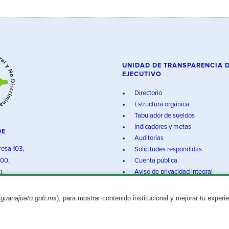
UNIDAD DE TRANSPARENCIA 
EJECUTIVO
Directorio
Estructura orgánica
Tabulador de sueldos
Indicadores y metas
DE
Auditorías
resa 103,
Solicitudes respondidas
000,
Cuenta pública
Aviso de privacidad integral
O.
.guanajuato.gob.mx
), para mostrar contenido institucional y mejorar tu experi
Aviso legal
© 2025 Gobierno del Estado de Guanajuato