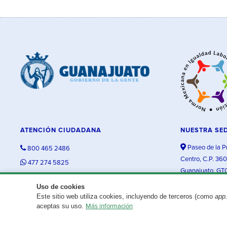
ATENCIÓN CIUDADANA
NUESTRA SE
Paseo de la P
800 465 2486
Centro, C.P. 36
477 274 5825
Guanajuato, GT
contacto@guanajuato.gob.mx
Uso de cookies
Este sitio web utiliza cookies, incluyendo de terceros (como
app
¿Existe algún problema con esta página?
Repórtalo aquí.
aceptas su uso.
Más información