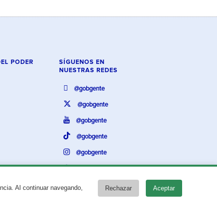
DEL PODER
SÍGUENOS EN
NUESTRAS REDES
@gobgente
@gobgente
@gobgente
@gobgente
@gobgente
@gobgente
encia. Al continuar navegando,
Rechazar
Aceptar