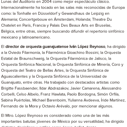
Lunas del Auditorio en 2004 como mejor espectáculo clásico.
Internacionalmente ha tocado en las salas más reconocidas de Europa
como: la Tonhalle en Düsseldorf y Gewandhaus de Leipzig en
Alemania; Concertgebouw en Ámsterdam, Holanda; Theatre Du
Chatelet en París, Francia y Palais Des Beaux Arts en Bruselas,
Bélgica, entre otras, siempre buscando difundir el repertorio sinfónico
mexicano y latinoamericano.
El
director de orquesta guanajuatense
Iván López Reynoso
, ha dirigido
a la Oviedo Filarmonía, la Filarmónica Gioachino Rossini, la Orquesta
Estatal de Braunschweig, la Orquesta Filarmónica de Jalisco, la
Orquesta Sinfónica Nacional, la Orquesta Sinfónica de Minería, Coro y
Orquesta del Teatro de Bellas Artes, la Orquesta Sinfónica de
Aguascalientes y la Orquesta Sinfónica de la Universidad de
Guanajuato, entre otras. Ha trabajado con destacados artistas como
Brigitte Fassbaender, Ildar Abdrazakov, Javier Camarena, Alessandro
Corbelli, Celso Albelo, Franz Hawlata, Paolo Bordogna, Simón Orfila,
Sabina Puértolas, Michael Barenboim, Yulianna Avdeeva, Íride Martínez,
Fernando de la Mora y Octavio Arévalo, por mencionar algunos.
El Mtro. López Reynoso es considerado como una de las más
importantes batutas jóvenes de México por su versatilidad, ha dirigido