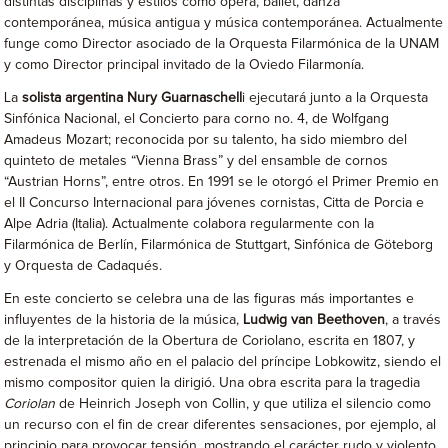
distintas disciplinas y estilos como ópera, ballet, danza
contemporánea, música antigua y música contemporánea. Actualmente
funge como Director asociado de la Orquesta Filarmónica de la UNAM
y como Director principal invitado de la Oviedo Filarmonía.
La
solista argentina Nury Guarnaschell
i ejecutará junto a la Orquesta
Sinfónica Nacional, el Concierto para corno no. 4, de Wolfgang
Amadeus Mozart; reconocida por su talento, ha sido miembro del
quinteto de metales “Vienna Brass” y del ensamble de cornos
“Austrian Horns”, entre otros. En 1991 se le otorgó el Primer Premio en
el II Concurso Internacional para jóvenes cornistas, Citta de Porcia e
Alpe Adria (Italia). Actualmente colabora regularmente con la
Filarmónica de Berlín, Filarmónica de Stuttgart, Sinfónica de Göteborg
y Orquesta de Cadaqués.
En este concierto se celebra una de las figuras más importantes e
influyentes de la historia de la música,
Ludwig van Beethoven
, a través
de la interpretación de la Obertura de Coriolano, escrita en 1807, y
estrenada el mismo año en el palacio del príncipe Lobkowitz, siendo el
mismo compositor quien la dirigió. Una obra escrita para la tragedia
Coriolan
de Heinrich Joseph von Collin, y que utiliza el silencio como
un recurso con el fin de crear diferentes sensaciones, por ejemplo, al
principio para provocar tensión, mostrando el carácter rudo y violento