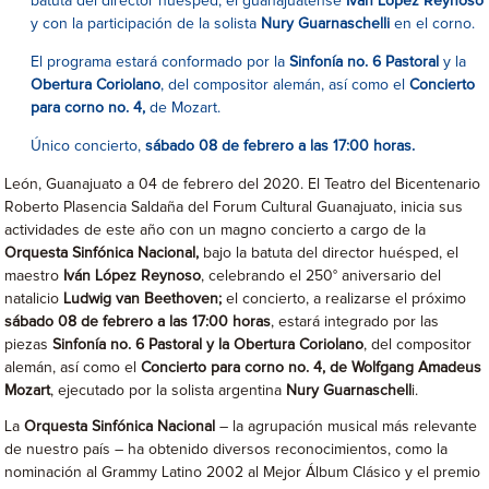
batuta del director huésped, el guanajuatense
Iván López Reynoso
y con la participación de la solista
Nury Guarnaschelli
en el corno.
El programa estará conformado por la
Sinfonía no. 6 Pastoral
y la
Obertura Coriolano
, del compositor alemán, así como el
Concierto
para corno no. 4,
de Mozart.
Único concierto,
sábado 08 de febrero a las 17:00 horas.
León, Guanajuato a 04 de febrero del 2020. El Teatro del Bicentenario
Roberto Plasencia Saldaña del Forum Cultural Guanajuato, inicia sus
actividades de este año con un magno concierto a cargo de la
Orquesta Sinfónica Nacional,
bajo la batuta del director huésped, el
maestro
Iván López Reynoso
, celebrando el 250° aniversario del
natalicio
Ludwig van Beethoven;
el concierto, a realizarse el próximo
sábado 08 de febrero a las 17:00 horas
, estará integrado por las
piezas
Sinfonía no. 6 Pastoral y la Obertura Coriolano
, del compositor
alemán, así como el
Concierto para corno no. 4, de Wolfgang Amadeus
Mozart
, ejecutado por la solista argentina
Nury Guarnaschell
i.
La
Orquesta Sinfónica Nacional
– la agrupación musical más relevante
de nuestro país – ha obtenido diversos reconocimientos, como la
nominación al Grammy Latino 2002 al Mejor Álbum Clásico y el premio