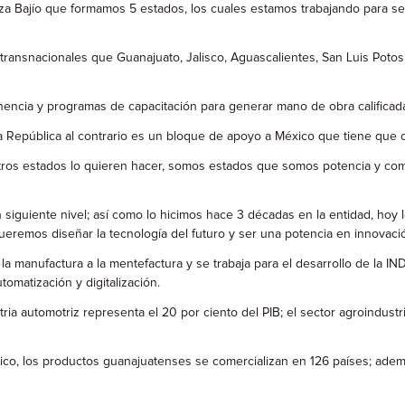
 Bajío que formamos 5 estados, los cuales estamos trabajando para ser 
nsnacionales que Guanajuato, Jalisco, Aguascalientes, San Luis Potosí 
ncia y programas de capacitación para generar mano de obra calificad
República al contrario es un bloque de apoyo a México que tiene que cre
 estados lo quieren hacer, somos estados que somos potencia y como gu
n siguiente nivel; así como lo hicimos hace 3 décadas en la entidad, h
queremos diseñar la tecnología del futuro y ser una potencia en innovaci
 manufactura a la mentefactura y se trabaja para el desarrollo de la IND
omatización y digitalización.
automotriz representa el 20 por ciento del PIB; el sector agroindustria 
o, los productos guanajuatenses se comercializan en 126 países; adem