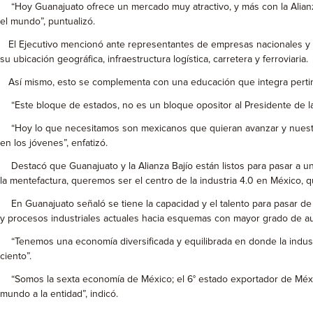
“Hoy Guanajuato ofrece un mercado muy atractivo, y más con la Alianza
el mundo”, puntualizó.
El Ejecutivo mencionó ante representantes de empresas nacionales y tra
su ubicación geográfica, infraestructura logística, carretera y ferroviaria.
Así mismo, esto se complementa con una educación que integra pertine
“Este bloque de estados, no es un bloque opositor al Presidente de la 
“Hoy lo que necesitamos son mexicanos que quieran avanzar y nuestros
en los jóvenes”, enfatizó.
Destacó que Guanajuato y la Alianza Bajío están listos para pasar a u
la mentefactura, queremos ser el centro de la industria 4.0 en México, 
En Guanajuato señaló se tiene la capacidad y el talento para pasar de la
y procesos industriales actuales hacia esquemas con mayor grado de aut
“Tenemos una economía diversificada y equilibrada en donde la industria 
ciento”.
“Somos la sexta economía de México; el 6° estado exportador de Méxic
mundo a la entidad”, indicó.