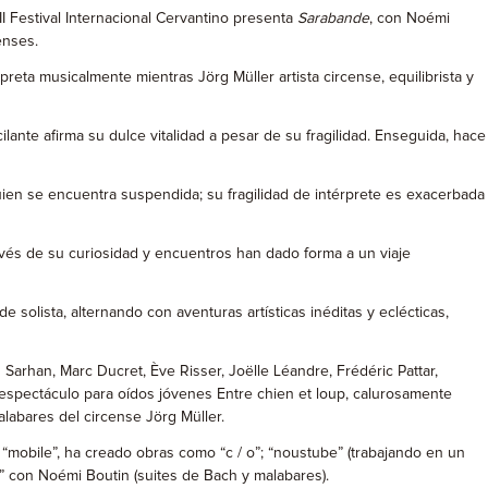
II Festival Internacional Cervantino presenta
Sarabande
, con Noémi
enses.
preta musicalmente mientras Jörg Müller artista circense, equilibrista y
ilante afirma su dulce vitalidad a pesar de su fragilidad. Enseguida, hace
quien se encuentra suspendida; su fragilidad de intérprete es exacerbada
ravés de su curiosidad y encuentros han dado forma a un viaje
 solista, alternando con aventuras artísticas inéditas y eclécticas,
arhan, Marc Ducret, Ève Risser, Joëlle Léandre, Frédéric Pattar,
el espectáculo para oídos jóvenes Entre chien et loup, calurosamente
labares del circense Jörg Müller.
“mobile”, ha creado obras como “c / o”; “noustube” (trabajando en un
,” con Noémi Boutin (suites de Bach y malabares).