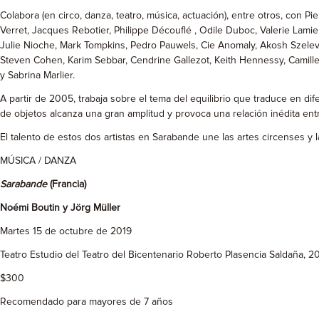
Colabora (en circo, danza, teatro, música, actuación), entre otros, con
Verret, Jacques Rebotier, Philippe Découflé , Odile Duboc, Valerie Lami
Julie Nioche, Mark Tompkins, Pedro Pauwels, Cie Anomaly, Akosh Szelevé
Steven Cohen, Karim Sebbar, Cendrine Gallezot, Keith Hennessy, Camille
y Sabrina Marlier.
A partir de 2005, trabaja sobre el tema del equilibrio que traduce en di
de objetos alcanza una gran amplitud y provoca una relación inédita entre
El talento de estos dos artistas en Sarabande une las artes circenses y 
MÚSICA / DANZA
Sarabande
(Francia)
Noémi Boutin y Jörg Müller
Martes 15 de octubre de 2019
Teatro Estudio del Teatro del Bicentenario Roberto Plasencia Saldaña, 2
$300
Recomendado para mayores de 7 años