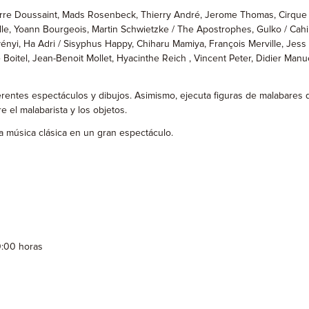
 Pierre Doussaint, Mads Rosenbeck, Thierry André, Jerome Thomas, Cirque
elle, Yoann Bourgeois, Martin Schwietzke / The Apostrophes, Gulko / Cah
nyi, Ha Adri / Sisyphus Happy, Chiharu Mamiya, François Merville, Jess 
 Boitel, Jean-Benoit Mollet, Hyacinthe Reich , Vincent Peter, Didier Ma
ferentes espectáculos y dibujos. Asimismo, ejecuta figuras de malabares 
 el malabarista y los objetos.
la música clásica en un gran espectáculo.
0:00 horas