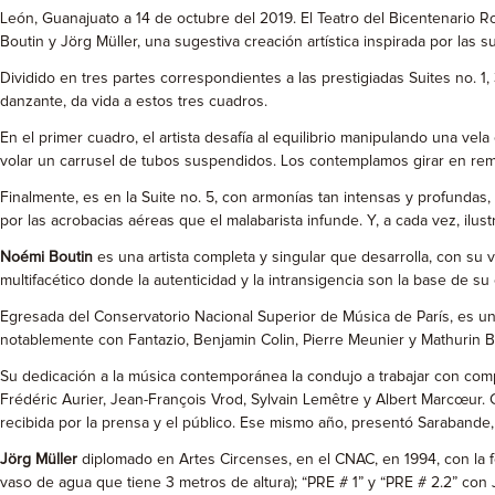
León, Guanajuato a 14 de octubre del 2019. El Teatro del Bicentenario Ro
Boutin y Jörg Müller, una sugestiva creación artística inspirada por las 
Dividido en tres partes correspondientes a las prestigiadas Suites no. 1,
danzante, da vida a estos tres cuadros.
En el primer cuadro, el artista desafía al equilibrio manipulando una vel
volar un carrusel de tubos suspendidos. Los contemplamos girar en remol
Finalmente, es en la Suite no. 5, con armonías tan intensas y profundas
por las acrobacias aéreas que el malabarista infunde. Y, a cada vez, ilus
Noémi Boutin
es una artista completa y singular que desarrolla, con su 
multifacético donde la autenticidad y la intransigencia son la base de su 
Egresada del Conservatorio Nacional Superior de Música de París, es una a
notablemente con Fantazio, Benjamin Colin, Pierre Meunier y Mathurin Bo
Su dedicación a la música contemporánea la condujo a trabajar con comp
Frédéric Aurier, Jean-François Vrod, Sylvain Lemêtre y Albert Marcœur. C
recibida por la prensa y el público. Ese mismo año, presentó Sarabande,
Jörg Müller
diplomado en Artes Circenses, en el CNAC, en 1994, con la f
vaso de agua que tiene 3 metros de altura); “PRE # 1” y “PRE # 2.2” con 