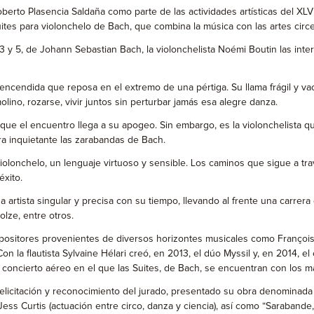
berto Plasencia Saldaña como parte de las actividades artísticas del XLV
suites para violonchelo de Bach, que combina la música con las artes circ
 3 y 5, de Johann Sebastian Bach, la violonchelista Noémi Boutin las inter
a encendida que reposa en el extremo de una pértiga. Su llama frágil y vac
ino, rozarse, vivir juntos sin perturbar jamás esa alegre danza.
, que el encuentro llega a su apogeo. Sin embargo, es la violonchelista 
tra inquietante las zarabandas de Bach.
violonchelo, un lenguaje virtuoso y sensible. Los caminos que sigue a t
éxito.
rtista singular y precisa con su tiempo, llevando al frente una carrera de
lze, entre otros.
ositores provenientes de diversos horizontes musicales como François S
on la flautista Sylvaine Hélari creó, en 2013, el dúo Myssil y, en 2014, 
 concierto aéreo en el que las Suites, de Bach, se encuentran con los ma
elicitación y reconocimiento del jurado, presentado su obra denominada 
Jess Curtis (actuación entre circo, danza y ciencia), así como “Sarabande